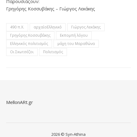
Παρουσιάζουν:
Γρηγόρης Κοσσυβάκης – Γιώργος Λεκάκης
490 π.Χ.
αρχαίοΕλληνικό
Γιώργος Λεκάκης
Γρηγόρης Κοσσυβάκης
Εκπομπή λόγου
Ελληνικός πολιτισμός
μάχη του Μαραθώνα
Οι Σκωτσέζοι
Πολιτισμός
MellonARt.gr
2026 © Syn-Athina