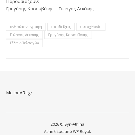
Παρουσιάζουν:
Γρηγόρης Κοσσυβάκης – Γιώργος Λεκάκης
ανθρώπινη γραφή
αποδείξεις
αυτοχθονία
Γιώργος Λεκάκης
Γρηγόρης Κοσσυβάκης
ΕλληνοΠελασγών
MellonARt.gr
2026 © Syn-Athina
Ashe θέμα από
WP Royal
.