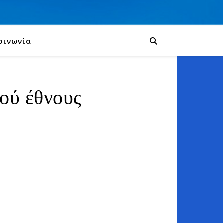
οινωνία
κού έθνους